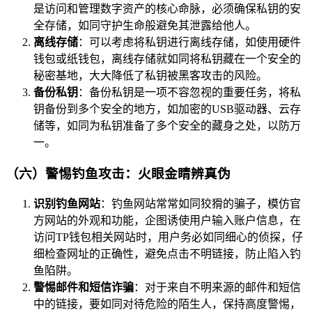
是访问和管理数字资产的核心命脉，必须确保私钥的安
全存储，如同守护生命般避免其泄露给他人。
离线存储
：可以考虑将私钥进行离线存储，如使用硬件
钱包或纸钱包，离线存储就如同将私钥藏在一个安全的
秘密基地，大大降低了私钥被黑客攻击的风险。
备份私钥
：备份私钥是一项不容忽视的重要任务，将私
钥备份到多个安全的地方，如加密的USB驱动器、云存
储等，如同为私钥准备了多个安全的藏身之处，以防万
一。
（六）警惕钓鱼攻击：火眼金睛辨真伪
识别钓鱼网站
：钓鱼网站常常如同狡猾的骗子，模仿官
方网站的外观和功能，企图诱使用户输入账户信息，在
访问TP钱包相关网站时，用户务必如同细心的侦探，仔
细检查网址的正确性，避免点击不明链接，防止陷入钓
鱼陷阱。
警惕邮件和短信诈骗
：对于来自不明来源的邮件和短信
中的链接，要如同对待危险的陌生人，保持高度警惕，