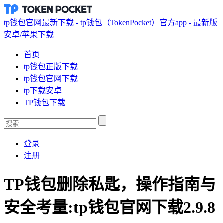
tp钱包官网最新下载 - tp钱包（TokenPocket）官方app - 最新版
安卓/苹果下载
首页
tp钱包正版下载
tp钱包官网下载
tp下载安卓
TP钱包下载
登录
注册
TP钱包删除私匙，操作指南与
安全考量:tp钱包官网下载2.9.8