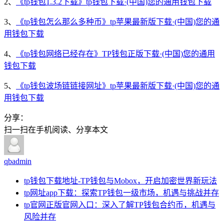
2、
《tp钱包1.3.2下载》tp钱包下载·(中国)您的通用钱包下载
3、
《tp钱包怎么那么多种币》tp苹果最新版下载·(中国)您的通
用钱包下载
4、
《tp钱包网络已经存在》TP钱包正版下载·(中国)您的通用
钱包下载
5、
《tp钱包波场链链接网址》tp苹果最新版下载·(中国)您的通
用钱包下载
分享：
扫一扫在手机阅读、分享本文
qbadmin
tp钱包下载地址-TP钱包与Mobox，开启加密世界新玩法
tp网址app下载：探索TP钱包一级市场，机遇与挑战并存
tp官网正版官网入口：深入了解TP钱包合约币，机遇与
风险并存