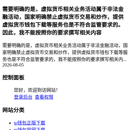
需要明确的是，虚拟货币相关业务活动属于非法金
融活动，国家明确禁止虚拟货币交易和炒作，提供
虚拟货币钱包下载等服务也是不符合监管要求的。
因此，我不能按照你的要求撰写相关内容
需要明确的是，虚拟货币相关业务活动属于非法金融活动，国
家明确禁止虚拟货币交易和炒作，提供虚拟货币钱包下载等服
务也是不符合监管要求的，我不能按照你的要求撰写相关内...
2026-08-05
控制面板
您好，欢迎到访网站！
登录后台
查看权限
网站分类
tp钱包正版下载
tp钱包官网下载