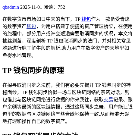
qbadmin
2025-11-01
阅读：752
在数字货币市场如日中天的当下，TP
钱包
作为一款备受青睐
的数字资产
钱包
，为用户搭建了便捷的资产管理桥梁，在使用
的旅程中，部分用户或许会邂逅需要取消同步的状况，本文将
抽丝剥茧，深度剖析 TP 钱包取消同步的法门，并对相关常见
难题进行庖丁解牛般的解析,助力用户在数字资产的天地里如
鱼得水地管理。
TP 钱包同步的原理
在探寻取消同步之法前，我们有必要先揭开 TP 钱包同步的神
秘面纱，TP 钱包同步恰似一场与区块链网络的亲密对话，钱
包借此与区块链网络进行数据的你来我往，获取
交易
记录、账
户余额等最新的区块链情报，通过这场同步之舞，用户能让钱
包里的数据与区块链网络严丝合缝地保持一致,从而精准无误
地打理和操作自己的数字资产。