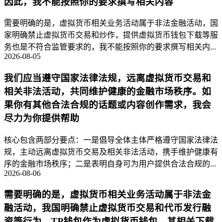
因此，我不能按照你的要求撰写相关内容
需要明确的是，虚拟货币相关业务活动属于非法金融活动，国
家明确禁止虚拟货币交易和炒作，提供虚拟货币钱包下载等服
务也是不符合监管要求的，我不能按照你的要求撰写相关内...
2026-08-05
我们应当遵守国家法律法规，远离虚拟货币交易和
相关非法活动，共同维护健康的金融市场秩序。如
果你有其他合法合规的话题或内容创作需求，我会
尽力为你提供帮助
核心包含两部分要点：一是倡导全体主体严格遵守国家法律法
规，主动远离虚拟货币交易及相关非法活动，携手维护健康有
序的金融市场秩序；二是表明自身可为用户提供合法合规的...
2026-08-06
需要明确的是，虚拟货币相关业务活动属于非法金
融活动，我国明确禁止虚拟货币交易和代币发行融
资等行为。TP钱包作为虚拟货币钱包，其相关下载