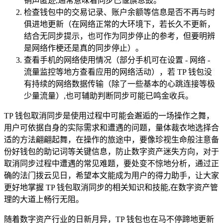
销声匿迹,通常意味着同步已偃旗息鼓。
检查钱包中的交易记录、账户余额等信息是否不再与时
俱进地更新（在网络正常的大环境下，若长久不更新，
结合无同步提示，也可作为同步停止的参考，但要明辨
是网络作梗还是真的同步停止）。
查看手机的网络使用情况（部分手机可在设置 - 网络 -
流量监控等地方查看应用的网络活动），若 TP 钱包没
有持续的网络数据传输（除了一些基本的心跳连接等极
少量流量）,也可辅助判断同步可能已鸣金收兵。
TP 钱包取消同步是使用过程中可能会邂逅的一场操作之舞，
用户可依据自身的实际需求和遭遇的问题，量体裁衣地选择合
适的方法翩翩起舞，在操作的旅途中，要像珍视生命般注意备
份好钱包的助记词等关键信息，防止数字资产迷失方向，对于
取消同步过程中遭遇的常见难题，要处变不惊地分析，通过正
确的法门拨云见日，希望本文能成为用户的得力助手，让大家
更好地掌握 TP 钱包取消同步的相关知识和技能,在数字资产管
理的大道上畅行无阻。
随着数字资产行业的日新月异，TP 钱包也在马不停蹄地更新