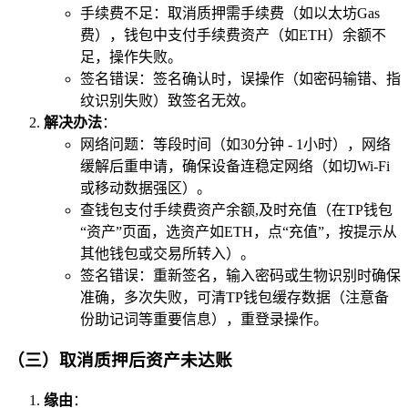
手续费不足：取消质押需手续费（如以太坊Gas
费），钱包中支付手续费资产（如ETH）余额不
足，操作失败。
签名错误：签名确认时，误操作（如密码输错、指
纹识别失败）致签名无效。
解决办法
：
网络问题：等段时间（如30分钟 - 1小时），网络
缓解后重申请，确保设备连稳定网络（如切Wi-Fi
或移动数据强区）。
查钱包支付手续费资产余额,及时充值（在TP钱包
“资产”页面，选资产如ETH，点“充值”，按提示从
其他钱包或交易所转入）。
签名错误：重新签名，输入密码或生物识别时确保
准确，多次失败，可清TP钱包缓存数据（注意备
份助记词等重要信息），重登录操作。
（三）取消质押后资产未达账
缘由
：