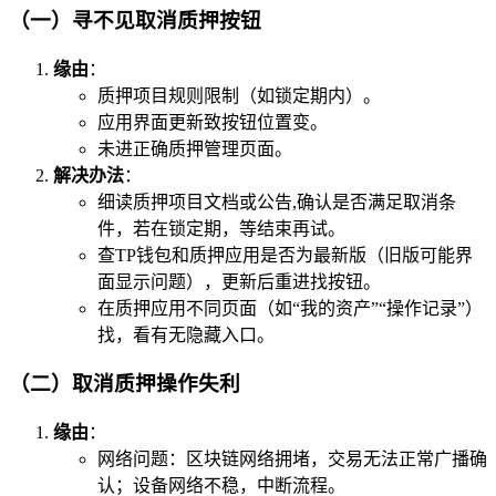
（一）寻不见取消质押按钮
缘由
：
质押项目规则限制（如锁定期内）。
应用界面更新致按钮位置变。
未进正确质押管理页面。
解决办法
：
细读质押项目文档或公告,确认是否满足取消条
件，若在锁定期，等结束再试。
查TP钱包和质押应用是否为最新版（旧版可能界
面显示问题），更新后重进找按钮。
在质押应用不同页面（如“我的资产”“操作记录”）
找，看有无隐藏入口。
（二）取消质押操作失利
缘由
：
网络问题：区块链网络拥堵，交易无法正常广播确
认；设备网络不稳，中断流程。