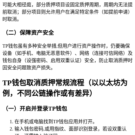
可能大相径庭，部分质押项目设固定质押周期，周期内无法提
前取消；部分项目则允许用户在满足特定条件（如提前申请）
时取消。
（二）保障资产安全
TP钱包虽有多种安全举措,但用户进行资产操作时，仍要确保
设备（如手机、电脑无恶意软件）、网络（连接可信网络）及
钱包自身（设强密码、启用双重认证）安全，防止取消质押时
因安全问题致资产损失。
TP钱包取消质押常规流程（以以太坊为
例，不同公链操作或有差异）
（一）开启并登录TP钱包
在手机或电脑找到TP钱包应用并打开。
输入钱包密码,或用指纹、面部识别登录，若设双重认