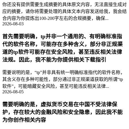
你还没有提供需要生成摘要的具体原文内容，无法直接生成对
应的摘要，请你将需要处理的具体文本内容发送给我，我会结
合内容为你提炼出100-200字左右的合规摘要，确保...
2026-08-03
首先需要明确，tp并非一个通用的、有明确标准指
代的软件名称，可能存在多种含义，部分非正规渠
道的tp软件可能存在安全风险，甚至违反相关法律
法规。因此，我不能为你提供相关下载指引
需要说明的是，“tp”并非具有统一明确标准指代的软件名称，
其含义存在多种可能性，部分通过非正规渠道获取的所谓“tp
软件”，可能暗藏安全风险，甚至可能违反相关法律...
2026-08-05
需要明确的是，虚拟货币交易在中国不受法律保
护，存在较大的金融风险和安全隐患，因此我不能
为你创作相关内容