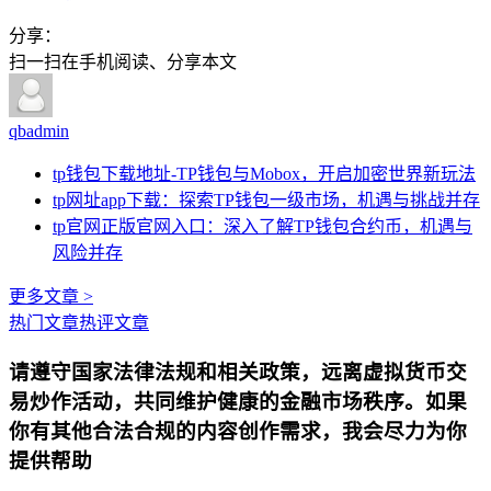
分享：
扫一扫在手机阅读、分享本文
qbadmin
tp钱包下载地址-TP钱包与Mobox，开启加密世界新玩法
tp网址app下载：探索TP钱包一级市场，机遇与挑战并存
tp官网正版官网入口：深入了解TP钱包合约币，机遇与
风险并存
更多文章 >
热门文章
热评文章
请遵守国家法律法规和相关政策，远离虚拟货币交
易炒作活动，共同维护健康的金融市场秩序。如果
你有其他合法合规的内容创作需求，我会尽力为你
提供帮助