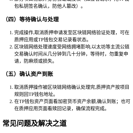
包私钥签名确认，防他人篡改）。
（四）等待确认与处理
完成操作,取消质押申请发至区块链网络验证处理，可在
质押应用或TP钱包交易记录看状态。
区块链网络处理速度受网络拥堵影响,以太坊等主流公链
交易确认时间从几分钟到几十分钟，等待时，勿重复申
请，防麻烦或损失。
（五）确认资产到账
取消质押操作被区块链网络确认处理完,质押资产按项目
规则回TP钱包地址。
在TP钱包资产页面看加密货币资产余额,确认到账；也可
在质押应用页面看赎回记录，确保流程完成。
常见问题及解决之道