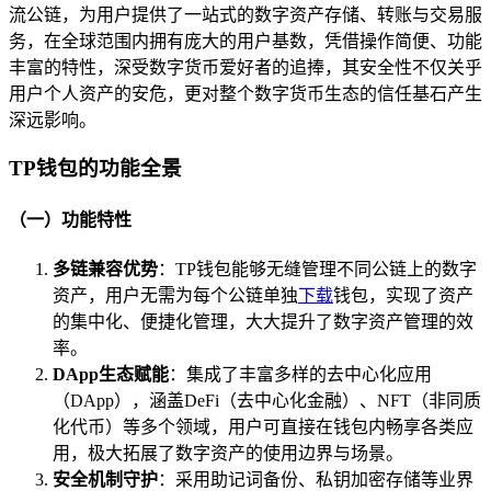
流公链，为用户提供了一站式的数字资产存储、转账与交易服
务，在全球范围内拥有庞大的用户基数，凭借操作简便、功能
丰富的特性，深受数字货币爱好者的追捧，其安全性不仅关乎
用户个人资产的安危，更对整个数字货币生态的信任基石产生
深远影响。
TP钱包的功能全景
（一）功能特性
多链兼容优势
：TP钱包能够无缝管理不同公链上的数字
资产，用户无需为每个公链单独
下载
钱包，实现了资产
的集中化、便捷化管理，大大提升了数字资产管理的效
率。
DApp生态赋能
：集成了丰富多样的去中心化应用
（DApp），涵盖DeFi（去中心化金融）、NFT（非同质
化代币）等多个领域，用户可直接在钱包内畅享各类应
用，极大拓展了数字资产的使用边界与场景。
安全机制守护
：采用助记词备份、私钥加密存储等业界