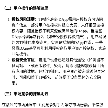
（二）用户操作的误解迷思
授权风险迷雾
：TP钱包内的DApp需用户授权方可访问
资产信息，部分用户在授权时粗心大意，未仔细研读授
权内容，随意授权不明来源或高风险的DApp，当这些
DApp出现异常行为（如未经授权转移资产），用户易误
判为TP钱包本身染毒，实则是授权的DApp作祟，一些
恶意DApp甚至可能利用授权窃取用户资产控制权，实施
非法操作。
设备安全盲区
：若用户设备已通过其他途径（如浏览不
良网站、下载盗版软件）染毒，病毒可能觊觎设备上所
有应用的数据，包括TP钱包，用户资产被盗或钱包异常
时，可能归咎于TP钱包，却忽视了设备整体的安全隐
患。
（三）市场竞争的抹黑阴云
在激烈的市场角逐中,个别竞争对手为争夺市场份额，不惜散