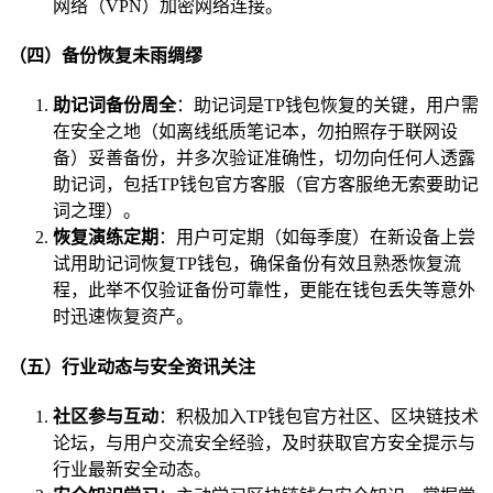
网络（VPN）加密网络连接。
（四）备份恢复未雨绸缪
助记词备份周全
：助记词是TP钱包恢复的关键，用户需
在安全之地（如离线纸质笔记本，勿拍照存于联网设
备）妥善备份，并多次验证准确性，切勿向任何人透露
助记词，包括TP钱包官方客服（官方客服绝无索要助记
词之理）。
恢复演练定期
：用户可定期（如每季度）在新设备上尝
试用助记词恢复TP钱包，确保备份有效且熟悉恢复流
程，此举不仅验证备份可靠性，更能在钱包丢失等意外
时迅速恢复资产。
（五）行业动态与安全资讯关注
社区参与互动
：积极加入TP钱包官方社区、区块链技术
论坛，与用户交流安全经验，及时获取官方安全提示与
行业最新安全动态。