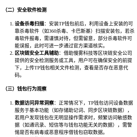
（二）安全软件检测
设备杀毒扫描
：安装TP钱包前后，利用设备上安装的可
靠杀毒软件（如360杀毒、卡巴斯基）扫描安装包，若杀
毒软件报毒，需谨慎对待，但需留意，部分杀毒软件可
能误报，此时可进一步通过官方渠道核实。
区块链安全工具辅助
：借助慢雾科技等区块链安全公司
提供的安全检测服务或工具，用户可在确保安全的前提
下，上传TP钱包相关文件检测，查看是否存在恶意代
码。
（三）钱包行为观察
数据访问异常洞察
：正常情况下，TP钱包访问设备数据
服务于基本功能（如存储助记词、同步区块链数据），
若用户发现钱包在无明显操作需求时，频繁访问敏感数
据（如通讯录、短信等与钱包功能无关的数据），需警
惕是否有病毒或恶意程序借钱包窃取数据。