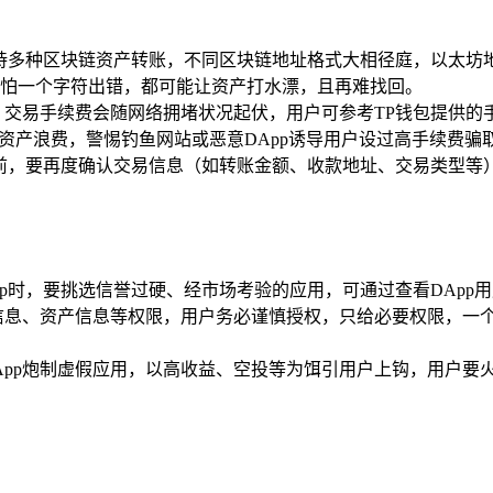
持多种区块链资产转账，不同区块链地址格式大相径庭，以太坊地址
怕一个字符出错，都可能让资产打水漂，且再难找回。
，交易手续费会随网络拥堵状况起伏，用户可参考TP钱包提供的
资产浪费，警惕钓鱼网站或恶意DApp诱导用户设过高手续费骗
名前，要再度确认交易信息（如转账金额、收款地址、交易类型等
DApp时，要挑选信誉过硬、经市场考验的应用，可通过查看DAp
钱包信息、资产信息等权限，用户务必谨慎授权，只给必要权限，一
DApp炮制虚假应用，以高收益、空投等为饵引用户上钩，用户要