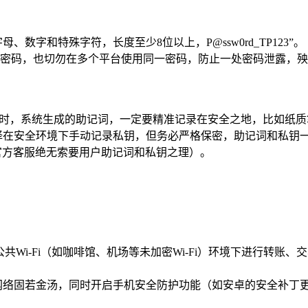
数字和特殊字符，长度至少8位以上，P@ssw0rd_TP123”。
密码，也切勿在多个平台使用同一密码，防止一处密码泄露，殃
包时，系统生成的助记词，一定要精准记录在安全之地，比如纸
择在安全环境下手动记录私钥，但务必严格保密，助记词和私钥
官方客服绝无索要用户助记词和私钥之理）。
Wi-Fi（如咖啡馆、机场等未加密Wi-Fi）环境下进行转账、交
网络固若金汤，同时开启手机安全防护功能（如安卓的安全补丁更