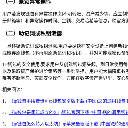
（一）察觉异常操作
用户若发现钱包有异常操作,如不明转账、资产减少等，应立刻
册邮箱等）和异常操作时间、金额、交易哈希等信息，助官方
（二）助记词或私钥泄露
一旦怀疑助记词或私钥泄露,用户要尽快在安全设备上创建新钱
底废弃原钱包（不再用原助记词和私钥），并对可能泄密设备
TP钱包的安全使用,要求用户从创建钱包源头起，到日常使用
以及采取资产保护进阶策略等一系列举措，用户能大幅降低数
唯有不断学习、实践安全操作，方能在数字资产世界里，安心
相关阅读：
1、
《tp钱包手续费贵》tp钱包安卓版下载·(中国)您的通用钱包
2、
《tp钱包是哪年成立的》tp钱包官网下载·(中国)您的通用钱
3、
《tp钱包怎么转入以太坊》tp苹果最新版下载·(中国)您的