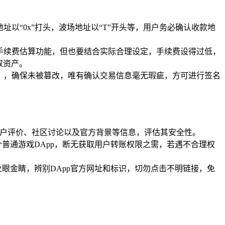
以“0x”打头，波场地址以“T”开头等，用户务必确认收款地
手续费估算功能，但也要结合实际合理设定，手续费设得过低，
取资产。
），确保未被篡改，唯有确认交易信息毫无瑕疵，方可进行签名
p用户评价、社区讨论以及官方背景等信息，评估其安全性。
个普通游戏DApp，断无获取用户转账权限之需，若遇不合理权
火眼金睛，辨别DApp官方网址和标识，切勿点击不明链接，免