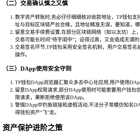
（二）交易确认慎之又慎
数字资产转账时,务必仔仔细细核对收款地址，TP钱包支
址与目标区块链严丝合缝，且地址精准无误，要知道，哪
留意交易手续费设置,在部分区块链网络（如以太坊）上
交易可能长时间“待字闺中”；设得过高，又会造成无谓的
交易签名环节,TP钱包采用安全签名机制，用户交易签
操作。
（三）DApp使用安全守则
TP钱包DApp浏览器汇聚众多去中心化应用,用户使用
留意DApp权限请求,部分DApp使用时可能索要用户
限请求，果断拒绝使用该DApp。
警惕DApp中钓鱼链接和虚假活动,不法分子常模仿知名
得钱包资产“飞”走。
资产保护进阶之策