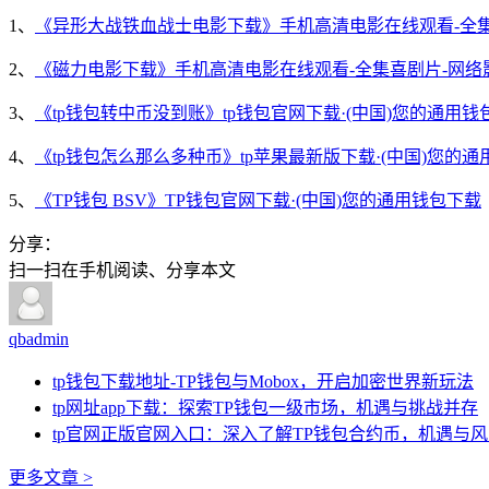
1、
《异形大战铁血战士电影下载》手机高清电影在线观看-全集
2、
《磁力电影下载》手机高清电影在线观看-全集喜剧片-网络
3、
《tp钱包转中币没到账》tp钱包官网下载·(中国)您的通用钱
4、
《tp钱包怎么那么多种币》tp苹果最新版下载·(中国)您的
5、
《TP钱包 BSV》TP钱包官网下载·(中国)您的通用钱包下载
分享：
扫一扫在手机阅读、分享本文
qbadmin
tp钱包下载地址-TP钱包与Mobox，开启加密世界新玩法
tp网址app下载：探索TP钱包一级市场，机遇与挑战并存
tp官网正版官网入口：深入了解TP钱包合约币，机遇与
更多文章 >