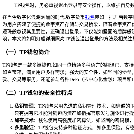
TP钱包时，务必重视退出登录等安全操作，以维护自身
在当今数字化浪潮汹涌的时代,数字货币
钱包
宛如一把开启数字财
为用户搭建了便捷的数字资产存储与交易桥梁，随着数字资产
遗珠般忽视其重要性，正确退出登录，不仅能如坚固的盾牌般
浪，本文将如明灯般详细照亮TP钱包退出登录的方法及相关
（一）TP钱包简介
TP钱包是一款多链钱包,如同一位精通多种语言的翻译官，支
如百宝箱，满足用户多样需求；强大的安全性，如坚固的堡垒
款、交易等事务，还能参与各种DeFi（去中心化金融）项目和
（二）TP钱包的安全性特点
私钥管理
：TP钱包采用先进的私钥管理技术，如忠诚的
只有拥有它才能对钱包内资产如指挥官般发号施令进行操
加密技术
：钱包使用高强度加密算法，如坚固的密码锁，
多重验证
：TP钱包支持多种验证方式，如多重保险，有