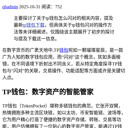
qbadmin
2025-10-31
阅读：752
主要探讨了关于tp钱包怎么闪对的相关内容，提及
最新
tp钱包下载
，但具体关于tp钱包闪对的操作方
法等未详细阐述，仅围绕该主题展开了初步的探讨
与提及下载这一信息。
在数字货币的广袤天地中,TP
钱包
宛如一颗璀璨星辰，是一款
广为人知的数字钱包应用，而“闪对”这个概念，犹如多面棱
镜，在不同语境下折射出不同含义，若从特定角度探寻TP钱
包与“闪对”的关联，交易操作、功能适配等方面或许是关键切
入点。
TP钱包：数字资产的智能管家
TP钱包（TokenPocket）堪称多链钱包的典范，它张开双臂，
热情拥抱多种主流区块链，如以太坊、币安智能链、波场等，
它为用户精心打造了便捷的数字资产存储、转账、交易等功
能，用户仿佛拥有了一位贴心的数字资产管家，能通过TP钱