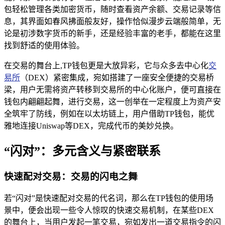
包轻松管理各类加密货币，随时查看资产余额、交易记录等信
息，其界面如春风拂面般友好，操作恰似漫步云端般简单，无
论是初涉数字货币的新手，还是经验丰富的老手，都能在这里
找到舒适的使用体验。
在交易的舞台上,TP钱包更是大放异彩，它与众多去中心化
交
易所
（DEX）紧密集成，宛如搭建了一座安全便捷的交易桥
梁，用户无需将资产转移到交易所的中心化账户，便可直接在
钱包内翩翩起舞，进行交易，这一创举在一定程度上为资产安
全筑牢了防线，例如在以太坊链上，用户借助TP钱包，能优
雅地连接Uniswap等DEX，完成代币的美妙兑换。
“闪对”：多元含义与紧密联系
快速配对交易：交易的闪电之舞
若“闪对”是快速配对交易的代名词，那么在TP钱包的使用场
景中，便会出现一些令人惊叹的快速交易机制，在某些DEX
的舞台上，当用户发起一笔交易，宛如发出一道交易指令的闪