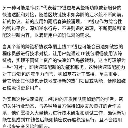
另一种可能是“闪对”代表着TP钱包与某些新功能或新服务的
快速适配和对接，随着区块链技术如奔腾的江水般不断向前，
新的协议、新的应用如雨后春笋般涌现，TP钱包作为综合性
的钱包平台，深知逆水行舟，不进则退的道理，不断更新和适
配这些新内容，以满足用户如饥似渴的需求。
当某个新的跨链桥协议华丽上线,TP钱包可能会迅速如敏捷的
程序员般进行技术对接，让用户能通过TP钱包顺畅使用该跨
链桥，实现不同链上资产的快速如飞鸟般转移，这也可理解为
一种“闪对”，即快速适配新的功能和服务，这种快速适配能力
对于TP钱包的竞争力而言，犹如基石对于高楼，至关重要，
若它能比其他钱包更快地支持新的热门项目或功能，便能如磁
石般吸引更多用户。
为实现这种快速适配,TP钱包的开发团队需如勤奋的学者，密
切关注行业动态，与各种项目方保持如朋友般良好的合作关
系，他们需投入大量精力进行技术研发和测试工作，确保新功
能在集成到TP钱包后能如精密仪器般稳定运行，且不会给用
户带来安全风险的阴云。