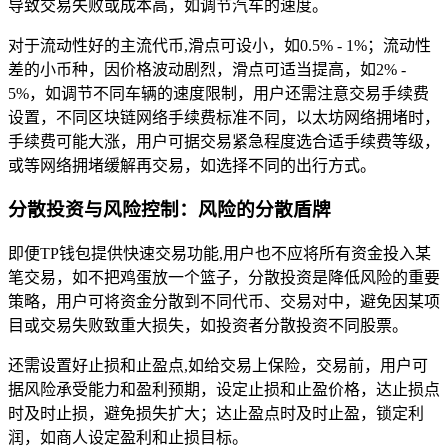
导致交易失败或成本高，如调节汽车的速度。
对于流动性好的主流代币,滑点可设小，如0.5% - 1%；流动性
差的小币种，因价格波动剧烈，滑点可适当提高，如2% -
5%，如调节不同车辆的速度限制，用户还需注意交易手续费
设置，不同区块链网络手续费标准不同，以太坊网络拥堵时，
手续费可能大涨，用户可据交易紧急程度选合适手续费等级，
或等网络拥堵缓解再交易，如选择不同的出行方式。
分散投资与风险控制：风险的分散盾牌
即便TP钱包提供快速交易功能,用户也不应将所有资金投入某
笔交易，如不把鸡蛋放一个篮子，分散投资是降低风险的重要
策略，用户可将资金分散到不同代币、交易对中，避免因某项
目或交易失败致重大损失，如投资者分散投资不同股票。
还需设置好止损和止盈点,如给交易上保险，交易前，用户可
据风险承受能力和盈利预期，设定止损和止盈价格，达止损点
时及时止损，避免损失扩大；达止盈点时及时止盈，锁定利
润，如商人设定盈利和止损目标。