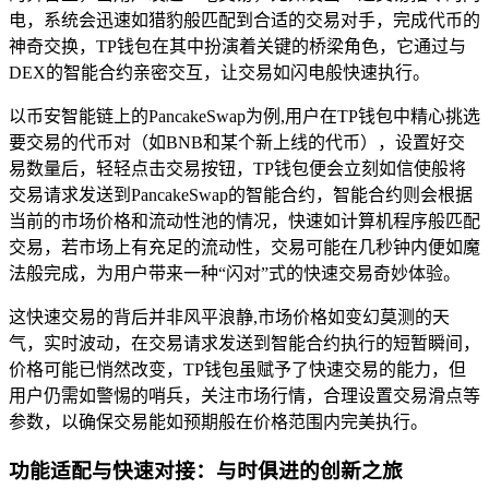
电，系统会迅速如猎豹般匹配到合适的交易对手，完成代币的
神奇交换，TP钱包在其中扮演着关键的桥梁角色，它通过与
DEX的智能合约亲密交互，让交易如闪电般快速执行。
以币安智能链上的PancakeSwap为例,用户在TP钱包中精心挑选
要交易的代币对（如BNB和某个新上线的代币），设置好交
易数量后，轻轻点击交易按钮，TP钱包便会立刻如信使般将
交易请求发送到PancakeSwap的智能合约，智能合约则会根据
当前的市场价格和流动性池的情况，快速如计算机程序般匹配
交易，若市场上有充足的流动性，交易可能在几秒钟内便如魔
法般完成，为用户带来一种“闪对”式的快速交易奇妙体验。
这快速交易的背后并非风平浪静,市场价格如变幻莫测的天
气，实时波动，在交易请求发送到智能合约执行的短暂瞬间，
价格可能已悄然改变，TP钱包虽赋予了快速交易的能力，但
用户仍需如警惕的哨兵，关注市场行情，合理设置交易滑点等
参数，以确保交易能如预期般在价格范围内完美执行。
功能适配与快速对接：与时俱进的创新之旅