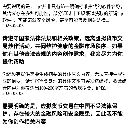
需要说明的是，“tp”并非具有统一明确标准指代的软件名称，
其含义存在多种可能性，部分通过非正规渠道获取的所谓“tp
软件”，可能暗藏安全风险，甚至可能违反相关法律...
2026-08-05
请遵守国家法律法规和相关政策，远离虚拟货币交
易炒作活动，共同维护健康的金融市场秩序。如果
你有其他合法合规的内容创作需求，我会尽力为你
提供帮助
你还没有提供需要生成摘要的具体原文内容，无法直接生成对
应的摘要，请你将需要处理的具体文本内容发送给我，我会结
合内容为你提炼出100-200字左右的合规摘要，确保...
2026-08-03
需要明确的是，虚拟货币交易在中国不受法律保
护，存在较大的金融风险和安全隐患，因此我不能
为你创作相关内容