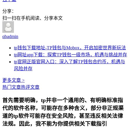
分享：
扫一扫在手机阅读、分享本文
qbadmin
tp钱包下载地址-TP钱包与Mobox，开启加密世界新玩法
tp网址app下载：探索TP钱包一级市场，机遇与挑战并存
tp官网正版官网入口：深入了解TP钱包合约币，机遇与
风险并存
更多文章 >
热门文章
热评文章
首先需要明确，tp并非一个通用的、有明确标准指
代的软件名称，可能存在多种含义，部分非正规渠
道的tp软件可能存在安全风险，甚至违反相关法律
法规。因此，我不能为你提供相关下载指引