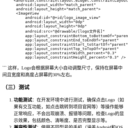
<androidx.constraintlayout.widget.ConstraintLayout

 android:layout_width="match_parent"

 android:layout_height="match_parent">

 <ImageView

     android:id="@+id/logo_image_view"

     android:layout_width="0dp"

     android:layout_height="0dp"

     android:src="@drawable/[logo文件名]"

     app:layout_constraintBottom_toBottomOf="paren
     app:layout_constraintEnd_toEndOf="parent"

     app:layout_constraintStart_toStartOf="parent"

     app:layout_constraintTop_toTopOf="parent"

     app:layout_constraintWidth_percent="0.3"

     app:layout_constraintHeight_percent="0.3" />
``` 这样，Logo会根据屏幕大小自动调整尺寸，保持在屏幕中
间且宽度和高度占屏幕的30%左右。
（三）测试
功能测试
：在开发环境中进行测试，确保点击Logo（如
果有交互功能，如点击跳转到项目官网等）等操作能够
正常响应，不会出现崩溃、报错等问题，检查Logo的显
示效果，包括颜色、清晰度、是否完整显示等。
兼容性测试
：使用不同型号的手机（涵盖Android和iOS