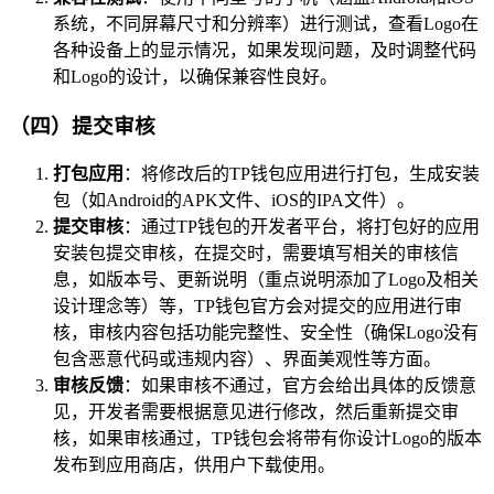
系统，不同屏幕尺寸和分辨率）进行测试，查看Logo在
各种设备上的显示情况，如果发现问题，及时调整代码
和Logo的设计，以确保兼容性良好。
（四）提交审核
打包应用
：将修改后的TP钱包应用进行打包，生成安装
包（如Android的APK文件、iOS的IPA文件）。
提交审核
：通过TP钱包的开发者平台，将打包好的应用
安装包提交审核，在提交时，需要填写相关的审核信
息，如版本号、更新说明（重点说明添加了Logo及相关
设计理念等）等，TP钱包官方会对提交的应用进行审
核，审核内容包括功能完整性、安全性（确保Logo没有
包含恶意代码或违规内容）、界面美观性等方面。
审核反馈
：如果审核不通过，官方会给出具体的反馈意
见，开发者需要根据意见进行修改，然后重新提交审
核，如果审核通过，TP钱包会将带有你设计Logo的版本
发布到应用商店，供用户下载使用。