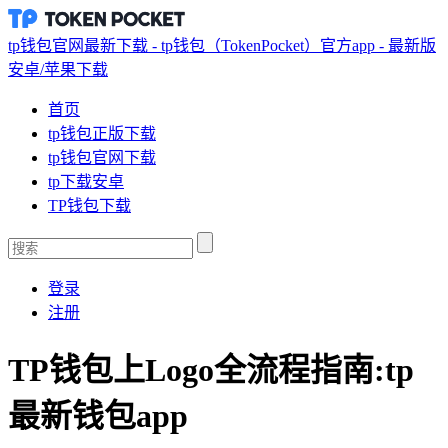
tp钱包官网最新下载 - tp钱包（TokenPocket）官方app - 最新版
安卓/苹果下载
首页
tp钱包正版下载
tp钱包官网下载
tp下载安卓
TP钱包下载
登录
注册
TP钱包上Logo全流程指南:tp
最新钱包app