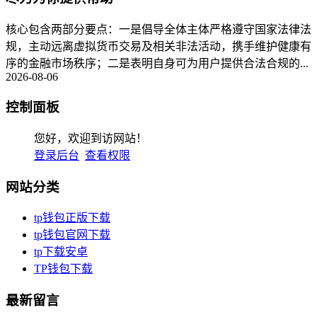
核心包含两部分要点：一是倡导全体主体严格遵守国家法律法
规，主动远离虚拟货币交易及相关非法活动，携手维护健康有
序的金融市场秩序；二是表明自身可为用户提供合法合规的...
2026-08-06
控制面板
您好，欢迎到访网站！
登录后台
查看权限
网站分类
tp钱包正版下载
tp钱包官网下载
tp下载安卓
TP钱包下载
最新留言