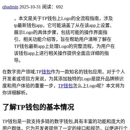
qbadmin
2025-10-31
阅读：692
，本文是关于TP钱包上Logo的全流程指南，涉及
tp最新钱包app，它可能涵盖了从在该app上设置、
展示Logo的具体步骤，包括可能的操作界面指
引、相关功能介绍等，旨在帮助用户清晰了解在
TP钱包最新app上处理Logo的完整流程，为用户在
该钱包app上进行相关操作提供全面且详细的指
导。
在数字资产领域,TP
钱包
作为一款知名的钱包应用，对于个人
开发者或项目方来说，为其添加独特的Logo是提升品牌辨识
度和用户体验的重要一步，
TP钱包
怎么上Logo呢？本文将为
你详细解析。
了解TP钱包的基本情况
TP钱包是一款支持多链的数字钱包,具有丰富的功能和庞大的
用户群体，它为开发者提供了一定的接口和规范，以便进行个