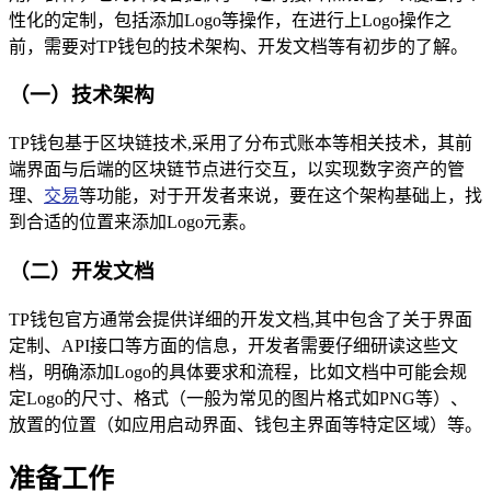
性化的定制，包括添加Logo等操作，在进行上Logo操作之
前，需要对TP钱包的技术架构、开发文档等有初步的了解。
（一）技术架构
TP钱包基于区块链技术,采用了分布式账本等相关技术，其前
端界面与后端的区块链节点进行交互，以实现数字资产的管
理、
交易
等功能，对于开发者来说，要在这个架构基础上，找
到合适的位置来添加Logo元素。
（二）开发文档
TP钱包官方通常会提供详细的开发文档,其中包含了关于界面
定制、API接口等方面的信息，开发者需要仔细研读这些文
档，明确添加Logo的具体要求和流程，比如文档中可能会规
定Logo的尺寸、格式（一般为常见的图片格式如PNG等）、
放置的位置（如应用启动界面、钱包主界面等特定区域）等。
准备工作