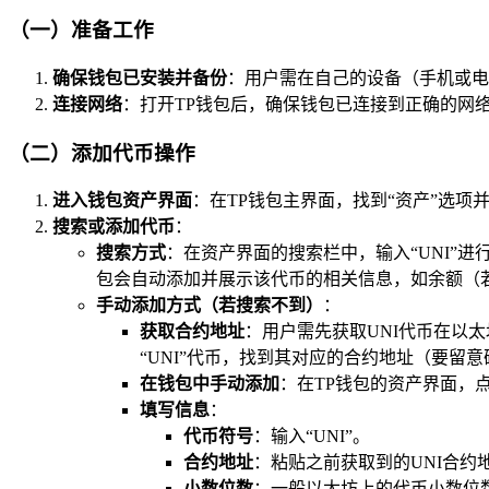
（一）准备工作
确保钱包已安装并备份
：用户需在自己的设备（手机或电
连接网络
：打开TP钱包后，确保钱包已连接到正确的网
（二）添加代币操作
进入钱包资产界面
：在TP钱包主界面，找到“资产”选项
搜索或添加代币
：
搜索方式
：在资产界面的搜索栏中，输入“UNI”
包会自动添加并展示该代币的相关信息，如余额（
手动添加方式（若搜索不到）
：
获取合约地址
：用户需先获取UNI代币在以太坊上
“UNI”代币，找到其对应的合约地址（要留
在钱包中手动添加
：在TP钱包的资产界面，
填写信息
：
代币符号
：输入“UNI”。
合约地址
：粘贴之前获取到的UNI合约
小数位数
：一般以太坊上的代币小数位数