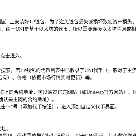
脑）上安装好TP钱包，为了避免钱包丢失或损坏致使资产损失
络，由于UNI是基于以太坊的代币，所以需要连接以太坊主网或
并点击进入。
进行搜索，若TP钱包的代币列表中已收录了UNI代币（一般对于
若有）、价格（依据市场行情实时更新）等。
的合约地址，可以通过官方网站（如Uniswap官方网站）、区块链浏览
意确认是主网的合约地址）。
点击“+”号（添加代币按钮），进入添加自定义代币界面。
地址。
是18，但也需依据实际状况确认，对于UNI代币，其小数位数通