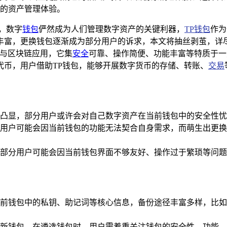
的资产管理体验。
，数字
钱包
俨然成为人们管理数字资产的关键利器，
TP钱包
作为
丰富，更换钱包逐渐成为部分用户的诉求，本文将抽丝剥茧，详尽
币与区块链应用，它集
安全
可靠、操作简便、功能丰富等特质于一
代币，用户借助TP钱包，能够开展数字货币的存储、转账、
交易
凸显，部分用户或许会对自己数字资产在当前钱包中的安全性忧
用户可能会因当前钱包的功能无法契合自身需求，而萌生出更换钱
部分用户可能会因当前钱包界面不够友好、操作过于繁琐等问题
前钱包中的私钥、助记词等核心信息，备份途径丰富多样，比如
新钱包，在遴选钱包时，用户需着重关注钱包的安全性、功能、