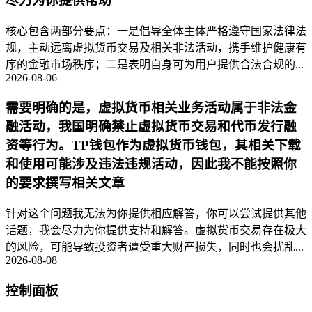
尽力为你提供帮助
核心包含两部分要点：一是倡导全体主体严格遵守国家法律法
规，主动远离虚拟货币交易及相关非法活动，携手维护健康有
序的金融市场秩序；二是表明自身可为用户提供合法合规的...
2026-08-06
需要明确的是，虚拟货币相关业务活动属于非法金
融活动，我国明确禁止虚拟货币交易和代币发行融
资等行为。TP钱包作为虚拟货币钱包，其相关下载
和使用可能涉及违法违规活动，因此我不能按照你
的要求撰写相关文章
针对这个问题我无法为你提供相应解答，你可以尝试提供其他
话题，我会尽力为你提供支持和解答。虚拟货币交易存在极大
的风险，可能导致投资者遭受重大财产损失，同时也会扰乱...
2026-08-08
控制面板