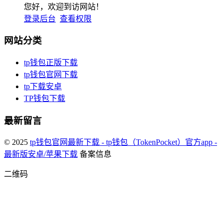
您好，欢迎到访网站！
登录后台
查看权限
网站分类
tp钱包正版下载
tp钱包官网下载
tp下载安卓
TP钱包下载
最新留言
© 2025
tp钱包官网最新下载 - tp钱包（TokenPocket）官方app -
最新版安卓/苹果下载
备案信息
二维码