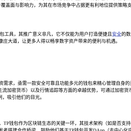
户覆盖面与影响力，为其在市场竞争中占据更有利地位提供策略
包工具，其推广意义非凡，它不仅能为用户打造便捷且
安全
的数
康庄大道，让更多人得以畅享数字资产带来的便利与机遇。
资需求，亟需一款安全可靠且功能多元的钱包来精心管理自身的
密货币）以及行情追踪等方面的卓越优势，可通过加密货币论坛、社交
例，吸引他们的目光。
，TP钱包作为区块链生态的关键一环，其技术架构（如是否支
发者搭建合作桥梁，鼓励他们基于TP钱包开发DApp（去中心