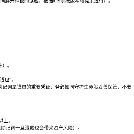
同解开神秘的谜题，根据iOS系统版本和提示进行）。
性）。
钱包”。
（助记词是钱包的重要凭证，务必如同守护生命般妥善保管，不要
以上。
但助记词一旦泄露也会带来资产风险）。