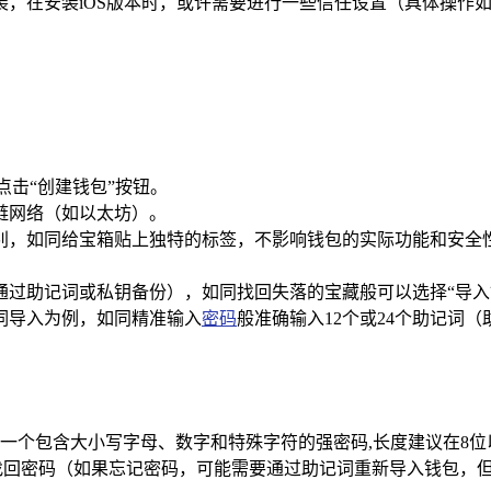
，在安装iOS版本时，或许需要进行一些信任设置（具体操作如
点击“创建钱包”按钮。
链网络（如以太坊）。
别，如同给宝箱贴上独特的标签，不影响钱包的实际功能和安全
通过助记词或私钥备份），如同找回失落的宝藏般可以选择“导入
词导入为例，如同精准输入
密码
般准确输入12个或24个助记词
一个包含大小写字母、数字和特殊字符的强密码,长度建议在8位
找回密码（如果忘记密码，可能需要通过助记词重新导入钱包，