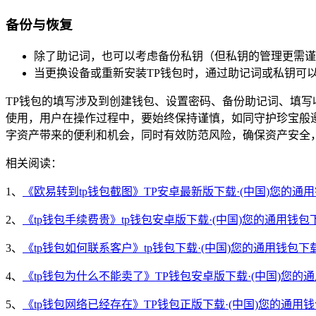
备份与恢复
除了助记词，也可以考虑备份私钥（但私钥的管理更需谨
当更换设备或重新安装TP钱包时，通过助记词或私钥可
TP钱包的填写涉及到创建钱包、设置密码、备份助记词、填
使用，用户在操作过程中，要始终保持谨慎，如同守护珍宝般
字资产带来的便利和机会，同时有效防范风险，确保资产安全
相关阅读：
1、
《欧易转到tp钱包截图》TP安卓最新版下载·(中国)您的通
2、
《tp钱包手续费贵》tp钱包安卓版下载·(中国)您的通用钱包
3、
《tp钱包如何联系客户》tp钱包下载·(中国)您的通用钱包下
4、
《tp钱包为什么不能卖了》TP钱包安卓版下载·(中国)您的
5、
《tp钱包网络已经存在》TP钱包正版下载·(中国)您的通用