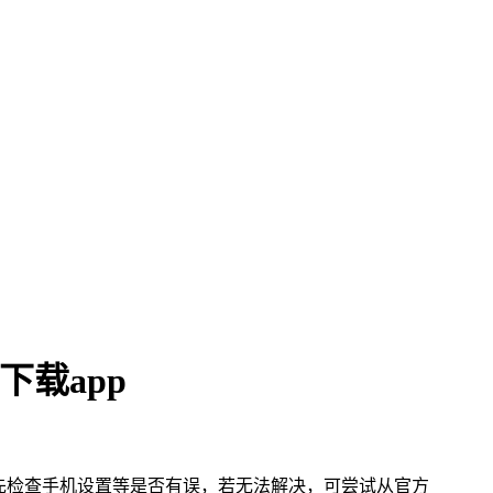
下载app
先检查手机设置等是否有误，若无法解决，可尝试从官方