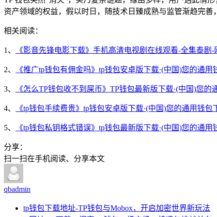
资产领域的权益，假以时日，随技术日臻成熟与监管渐趋完善
相关阅读：
1、
《影音先锋电影下载》手机高清电视剧在线观看-全集泰剧-
2、
《推广tp钱包有佣金吗》tp钱包安卓版下载·(中国)您的通用
3、
《怎么TP钱包收不到屎币》TP钱包最新版下载·(中国)您的
4、
《tp钱包手续费贵》tp钱包安卓版下载·(中国)您的通用钱包
5、
《tp钱包私钥格式错误》tp钱包最新版下载·(中国)您的通用
分享：
扫一扫在手机阅读、分享本文
qbadmin
tp钱包下载地址-TP钱包与Mobox，开启加密世界新玩法