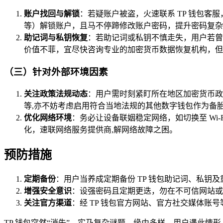
账户找回与解锁
：若疑账户被盗，火速联系 TP 钱包
等）解锁账户，且马不停蹄修改账户密码，提升密码复杂
助记词与私钥恢复
：若助记词或私钥不慎走失，用户若曾
价值不菲，宜尽快咨询专业的加密货币数据恢复机构，但
（三）针对外部环境因素
关注政策法规动态
：用户需时刻紧盯所在地区加密货币政
等,亦不妨考虑启用符合当地法规的其他数字钱包作为备
优化网络环境
：务必让设备联姻稳定网络，如切换至 Wi
化，速联网络服务提供商,解网络故障之困。
预防措施
定期备份
：用户当养成定期备份 TP 钱包助记词、私
增强安全意识
：设强密码且定期更迭，勿在不可信网站或
关注官方渠道
：经 TP 钱包官方网站、官方社交媒体
TP 钱包突然“消失”，实乃复杂谜题，缘由多样，用户遇此