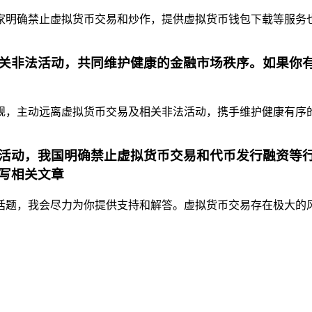
明确禁止虚拟货币交易和炒作，提供虚拟货币钱包下载等服务也是
关非法活动，共同维护健康的金融市场秩序。如果你
，主动远离虚拟货币交易及相关非法活动，携手维护健康有序的金
活动，我国明确禁止虚拟货币交易和代币发行融资等行
写相关文章
题，我会尽力为你提供支持和解答。虚拟货币交易存在极大的风险