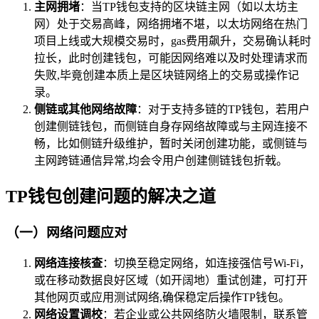
主网拥堵
：当TP钱包支持的区块链主网（如以太坊主
网）处于交易高峰，网络拥堵不堪，以太坊网络在热门
项目上线或大规模交易时，gas费用飙升，交易确认耗时
拉长，此时创建钱包，可能因网络难以及时处理请求而
失败,毕竟创建本质上是区块链网络上的交易或操作记
录。
侧链或其他网络故障
：对于支持多链的TP钱包，若用户
创建侧链钱包，而侧链自身存网络故障或与主网连接不
畅，比如侧链升级维护，暂时关闭创建功能，或侧链与
主网跨链通信异常,均会令用户创建侧链钱包折戟。
TP钱包创建问题的解决之道
（一）网络问题应对
网络连接核查
：切换至稳定网络，如连接强信号Wi-Fi，
或在移动数据良好区域（如开阔地）重试创建，可打开
其他网页或应用测试网络,确保稳定后操作TP钱包。
网络设置调校
：若企业或公共网络防火墙限制，联系管