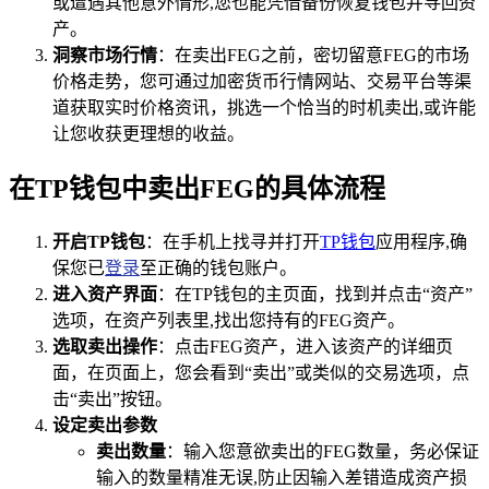
或遭遇其他意外情形,您也能凭借备份恢复钱包并寻回资
产。
洞察市场行情
：在卖出FEG之前，密切留意FEG的市场
价格走势，您可通过加密货币行情网站、交易平台等渠
道获取实时价格资讯，挑选一个恰当的时机卖出,或许能
让您收获更理想的收益。
在TP钱包中卖出FEG的具体流程
开启TP钱包
：在手机上找寻并打开
TP钱包
应用程序,确
保您已
登录
至正确的钱包账户。
进入资产界面
：在TP钱包的主页面，找到并点击“资产”
选项，在资产列表里,找出您持有的FEG资产。
选取卖出操作
：点击FEG资产，进入该资产的详细页
面，在页面上，您会看到“卖出”或类似的交易选项，点
击“卖出”按钮。
设定卖出参数
卖出数量
：输入您意欲卖出的FEG数量，务必保证
输入的数量精准无误,防止因输入差错造成资产损